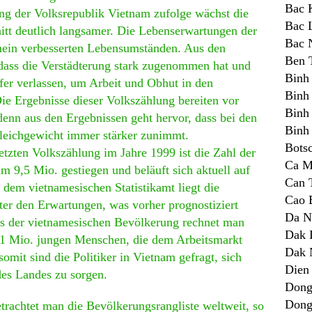
Bac 
ng der Volksrepublik Vietnam zufolge wächst die
Bac 
tt deutlich langsamer. Die Lebenserwartungen der
Bac 
mein verbesserten Lebensumständen. Aus den
Ben 
 dass die Verstädterung stark zugenommen hat und
Binh
er verlassen, um Arbeit und Obhut in den
Binh
ie Ergebnisse dieser Volkszählung bereiten vor
Binh
denn aus den Ergebnissen geht hervor, dass bei den
Binh
eichgewicht immer stärker zunimmt.
Bots
etzten Volkszählung im Jahre 1999 ist die Zahl der
Ca M
 9,5 Mio. gestiegen und beläuft sich aktuell auf
Can 
dem vietnamesischen Statistikamt liegt die
Cao 
r den Erwartungen, was vorher prognostiziert
Da N
s der vietnamesischen Bevölkerung rechnet man
Dak 
nd 1 Mio. jungen Menschen, die dem Arbeitsmarkt
Dak 
omit sind die Politiker in Vietnam gefragt, sich
Dien
es Landes zu sorgen.
Dong
Dong
trachtet man die Bevölkerungsrangliste weltweit, so