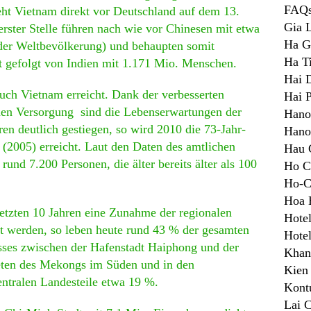
FAQs
eht Vietnam direkt vor Deutschland auf dem 13.
Gia 
erster Stelle führen nach wie vor Chinesen mit etwa
Ha G
er Weltbevölkerung) und behaupten somit
Ha T
t gefolgt von Indien mit 1.171 Mio. Menschen.
Hai 
ch Vietnam erreicht. Dank der verbesserten
Hai 
hen Versorgung sind die Lebenserwartungen der
Hano
en deutlich gestiegen, so wird 2010 die 73-Jahr-
Hano
 (2005) erreicht. Laut den Daten des amtlichen
Hau 
rund 7.200 Personen, die älter bereits älter als 100
Ho C
Ho-C
Hoa 
letzten 10 Jahren eine Zunahme der regionalen
Hote
rt werden, so leben heute rund 43 % der gesamten
Hote
sses zwischen der Hafenstadt Haiphong und der
Khan
eten des Mekongs im Süden und in den
Kien
ntralen Landesteile etwa 19 %.
Kon
Lai 