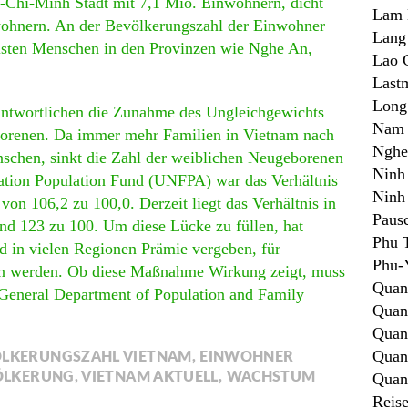
-Chi-Minh Stadt mit 7,1 Mio. Einwohnern, dicht
Lam 
wohnern. An der Bevölkerungszahl der Einwohner
Lang
isten Menschen in den Provinzen wie Nghe An,
Lao 
Last
Long
antwortlichen die Zunahme des Ungleichgewichts
Nam 
borenen. Da immer mehr Familien in Vietnam nach
Nghe
hen, sinkt die Zahl der weiblichen Neugeborenen
Ninh
Nation Population Fund (UNFPA) war das Verhältnis
Ninh
n 106,2 zu 100,0. Derzeit liegt das Verhältnis in
Paus
d 123 zu 100. Um diese Lücke zu füllen, hat
Phu 
nd in vielen Regionen Prämie vergeben, für
Phu-
en werden. Ob diese Maßnahme Wirkung zeigt, muss
Quan
 General Department of Population and Family
Qua
Quan
Quan
LKERUNGSZAHL VIETNAM
,
EINWOHNER
ÖLKERUNG
,
VIETNAM AKTUELL
,
WACHSTUM
Quan
Reis